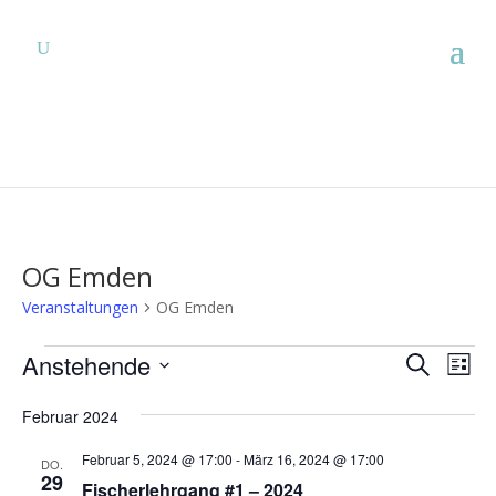
OG Emden
Veranstaltungen
OG Emden
Veranstaltungen
Verans
Ver
Anstehende
Suche
Liste
Ans
Suche
Datum
Nav
und
Februar 2024
wählen.
Ansich
Februar 5, 2024 @ 17:00
-
März 16, 2024 @ 17:00
DO.
Naviga
29
Fischerlehrgang #1 – 2024