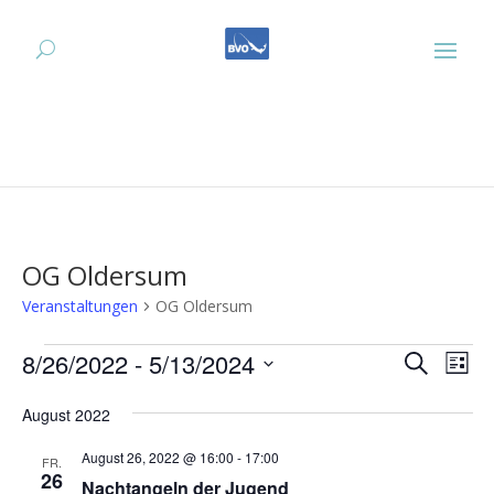
OG Oldersum
Veranstaltungen
OG Oldersum
Veranstaltungen
Verans
Ver
8/26/2022
 - 
5/13/2024
Suche
Liste
Ans
Suche
Datum
Nav
und
August 2022
wählen.
Ansich
August 26, 2022 @ 16:00
-
17:00
FR.
Naviga
26
Nachtangeln der Jugend