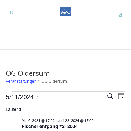
OG Oldersum
Veranstaltungen
OG Oldersum
Veranstaltungen
Verans
Ver
5/11/2024
Suche
Tag
Ans
für
Suche
Datum
Nav
Mai
und
Laufend
wählen.
11,
Ansich
Mai 6, 2024 @ 17:00
-
Juni 22, 2024 @ 17:00
2024
Naviga
Fischerlehrgang #2- 2024