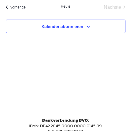
und
wählen.
Heute
Nächste
Ansich
Veranstaltungen
Vorherige
Veransta
Naviga
Kalender abonnieren
Bankverbindung BVO:
IBAN: DE42 2845 0000 0000 0145 89