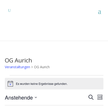
OG Aurich
Veranstaltungen
OG Aurich
Veranstaltungen
Es wurden keine Ergebnisse gefunden.
Hinweis
Verans
Ver
Anstehende
Suche
Liste
Ans
Suche
Datum
Nav