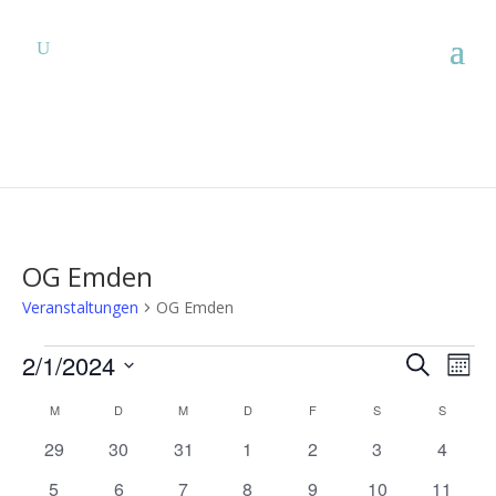
OG Emden
Veranstaltungen
OG Emden
Veranstaltungen
Verans
Ver
2/1/2024
Suche
Mona
Ans
Suche
Datum
Nav
Kalender
und
M
MONTAG
D
DIENSTAG
M
MITTWOCH
D
DONNERSTAG
F
FREITAG
S
SAMSTAG
S
SONNT
wählen.
von
Ansich
0
0
0
0
0
0
0
29
30
31
1
2
3
4
Veranstaltungen
Naviga
Veranstaltungen
Veranstaltungen
Veranstaltungen
Veranstaltungen
Veranstaltungen
Veranstaltunge
Veranst
1
1
1
1
1
1
1
5
6
7
8
9
10
11