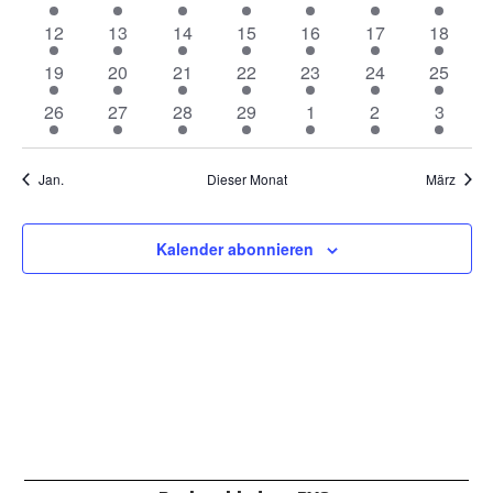
Veranstaltung
Veranstaltung
Veranstaltung
Veranstaltung
Veranstaltung
Veranstaltung
Veranst
1
1
1
1
1
1
1
12
13
14
15
16
17
18
Veranstaltung
Veranstaltung
Veranstaltung
Veranstaltung
Veranstaltung
Veranstaltung
Veranst
1
1
1
1
1
1
1
19
20
21
22
23
24
25
Veranstaltung
Veranstaltung
Veranstaltung
Veranstaltung
Veranstaltung
Veranstaltung
Veranst
1
1
1
1
1
1
1
26
27
28
29
1
2
3
Veranstaltung
Veranstaltung
Veranstaltung
Veranstaltung
Veranstaltung
Veranstaltung
Veranst
Jan.
Dieser Monat
März
Kalender abonnieren