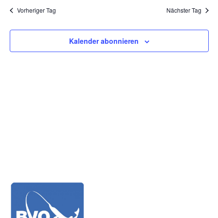
und
wählen.
Vorheriger Tag
Nächster Tag
Ansich
Naviga
Kalender abonnieren