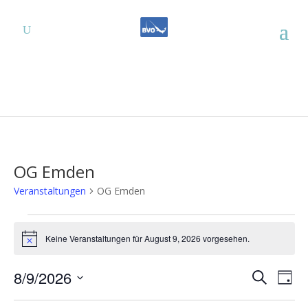
OG Emden
Veranstaltungen
OG Emden
Veranstaltungen
für
Keine Veranstaltungen für August 9, 2026 vorgesehen.
Hinweis
August
Verans
Ver
9,
8/9/2026
Suche
Tag
Ans
Suche
2026
Datum
Nav