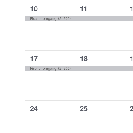
1
1
10
11
Veranstaltung,
Veranstaltung,
V
Fischerlehrgang #2- 2024
1
1
17
18
Veranstaltung,
Veranstaltung,
V
Fischerlehrgang #2- 2024
0
0
24
25
Veranstaltungen,
Veranstaltunge
V