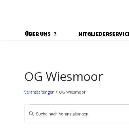
ÜBER UNS
MITGLIEDERSERVIC
OG Wiesmoor
Veranstaltungen
OG Wiesmoor
Veranstaltungen
Veranstaltungen
Bitte
Suche
Schlüsselwort
und
eingeben.