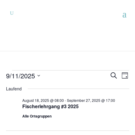
Veranstaltungen
Verans
Ver
9/11/2025
Suche
Tag
Ans
Suche
für
Datum
Nav
und
Laufend
September
wählen.
Ansich
11,
August 18, 2025 @ 08:00
-
September 27, 2025 @ 17:00
Naviga
Fischerlehrgang #3 2025
2025
Alle Ortsgruppen