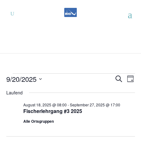
Veranstaltungen
Verans
Ver
9/20/2025
Suche
Tag
Ans
Suche
für
Datum
Nav
und
Laufend
September
wählen.
Ansich
20,
August 18, 2025 @ 08:00
-
September 27, 2025 @ 17:00
Naviga
Fischerlehrgang #3 2025
2025
Alle Ortsgruppen