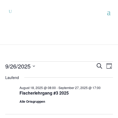
Veranstaltungen
Verans
Ver
9/26/2025
Suche
Tag
Ans
Suche
für
Datum
Nav
und
Laufend
September
wählen.
Ansich
26,
August 18, 2025 @ 08:00
-
September 27, 2025 @ 17:00
Naviga
Fischerlehrgang #3 2025
2025
Alle Ortsgruppen