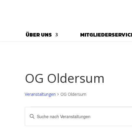
ÜBER UNS
MITGLIEDERSERVIC
OG Oldersum
Veranstaltungen
OG Oldersum
Veranstaltungen
Veranstaltungen
Bitte
Suche
Schlüsselwort
und
eingeben.