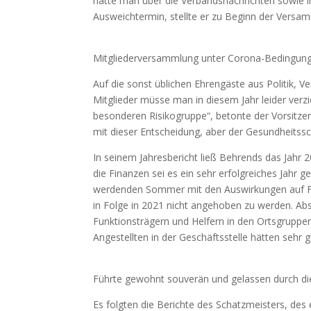
hatte man über die Verbandsnachrichten sowie 
Ausweichtermin, stellte er zu Beginn der Versam
Mitgliederversammlung unter Corona-Bedingun
Auf die sonst üblichen Ehrengäste aus Politik, V
Mitglieder müsse man in diesem Jahr leider verzi
besonderen Risikogruppe“, betonte der Vorsitze
mit dieser Entscheidung, aber der Gesundheitssc
In seinem Jahresbericht ließ Behrends das Jahr
die Finanzen sei es ein sehr erfolgreiches Jahr
werdenden Sommer mit den Auswirkungen auf Flo
in Folge in 2021 nicht angehoben zu werden. Abs
Funktionsträgern und Helfern in den Ortsgruppen
Angestellten in der Geschäftsstelle hätten sehr gu
Führte gewohnt souverän und gelassen durch 
Es folgten die Berichte des Schatzmeisters, des