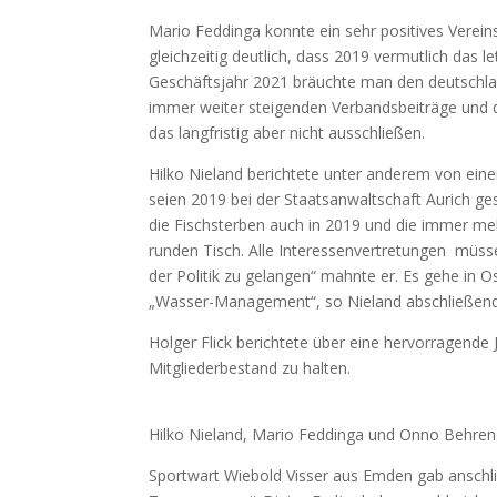
Mario Feddinga konnte ein sehr positives Verein
gleichzeitig deutlich, dass 2019 vermutlich das le
Geschäftsjahr 2021 bräuchte man den deutschlan
immer weiter steigenden Verbandsbeiträge und 
das langfristig aber nicht ausschließen.
Hilko Nieland berichtete unter anderem von ein
seien 2019 bei der Staatsanwaltschaft Aurich ges
die Fischsterben auch in 2019 und die immer me
runden Tisch. Alle Interessenvertretungen müss
der Politik zu gelangen“ mahnte er. Es gehe in 
„Wasser-Management“, so Nieland abschließend
Holger Flick berichtete über eine hervorragende 
Mitgliederbestand zu halten.
Hilko Nieland, Mario Feddinga und Onno Behre
Sportwart Wiebold Visser aus Emden gab anschlie