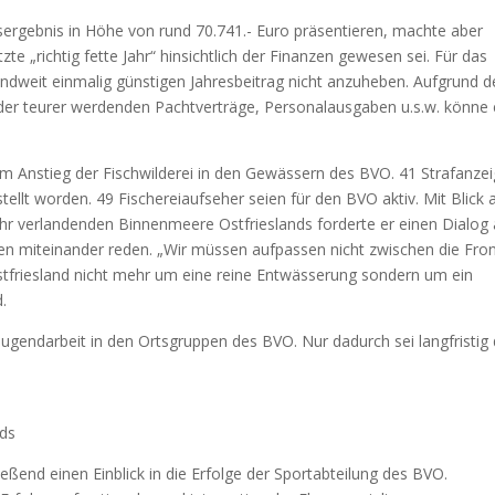
sergebnis in Höhe von rund 70.741.- Euro präsentieren, machte aber
tzte „richtig fette Jahr“ hinsichtlich der Finanzen gewesen sei. Für das
dweit einmalig günstigen Jahresbeitrag nicht anzuheben. Aufgrund d
der teurer werdenden Pachtverträge, Personalausgaben u.s.w. könne 
em Anstieg der Fischwilderei in den Gewässern des BVO. 41 Strafanze
tellt worden. 49 Fischereiaufseher seien für den BVO aktiv. Mit Blick 
hr verlandenden Binnenmeere Ostfrieslands forderte er einen Dialog
en miteinander reden. „Wir müssen aufpassen nicht zwischen die Fro
Ostfriesland nicht mehr um eine reine Entwässerung sondern um ein
.
Jugendarbeit in den Ortsgruppen des BVO. Nur dadurch sei langfristig 
nds
ßend einen Einblick in die Erfolge der Sportabteilung des BVO.