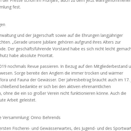
in der Presse schon im Frühjahr, auch zu dem jetzt wahrgenommene
mlung fest.
gen
erwaltung und der Jägerschaft sowie auf die Ehrungen langjähriger
chten. „Gerade unsere Jubilare gehören aufgrund ihres Alters zur
nde. Der geschäftsführende Vorstand habe es sich nicht leicht gemac
hutz habe absolute Priorität.
 2019 nochmals Revue passieren. In Bezug auf den Mitgliederbestand 
 gewesen. Sorge bereite den Anglern die immer trocken und wärmer
ra und Fauna der Gewässer. Der Jahresbeitrag braucht auch im 17. 
chließend bedankte er sich bei den aktiven ehrenamtlichen
, ohne die ein so großer Verein nicht funktionieren könne. Auch die
te Arbeit geleistet.
die Versammlung: Onno Behrends
 ersten Fischerei- und Gewässerwartes, des Jugend- und des Sportwar