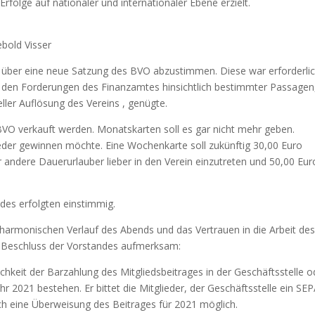
folge auf nationaler und internationaler Ebene erzielt.
bold Visser
über eine neue Satzung des BVO abzustimmen. Diese war erforderli
r den Forderungen des Finanzamtes hinsichtlich bestimmter Passagen
ller Auflösung des Vereins , genügte.
 BVO verkauft werden. Monatskarten soll es gar nicht mehr geben.
lieder gewinnen möchte. Eine Wochenkarte soll zukünftig 30,00 Euro
er andere Dauerurlauber lieber in den Verein einzutreten und 50,00 Eur
des erfolgten einstimmig.
harmonischen Verlauf des Abends und das Vertrauen in die Arbeit de
 Beschluss der Vorstandes aufmerksam:
chkeit der Barzahlung des Mitgliedsbeitrages in der Geschäftsstelle o
r 2021 bestehen. Er bittet die Mitglieder, der Geschäftsstelle ein SEP
uch eine Überweisung des Beitrages für 2021 möglich.