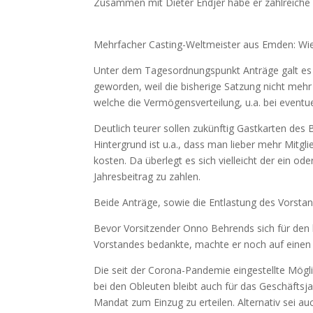
Zusammen mit Dieter Endjer habe er zahlreiche Er
Mehrfacher Casting-Weltmeister aus Emden: Wie
Unter dem Tagesordnungspunkt Anträge galt es 
geworden, weil die bisherige Satzung nicht meh
welche die Vermögensverteilung, u.a. bei eventue
Deutlich teurer sollen zukünftig Gastkarten des
Hintergrund ist u.a., dass man lieber mehr Mitg
kosten. Da überlegt es sich vielleicht der ein od
Jahresbeitrag zu zahlen.
Beide Anträge, sowie die Entlastung des Vorstan
Bevor Vorsitzender Onno Behrends sich für den 
Vorstandes bedankte, machte er noch auf einen
Die seit der Corona-Pandemie eingestellte Mögli
bei den Obleuten bleibt auch für das Geschäftsjah
Mandat zum Einzug zu erteilen. Alternativ sei a