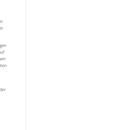
er
er
igen
auf
 am
nten
der